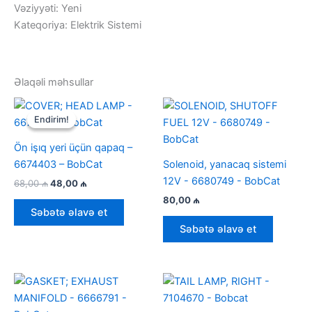
Vəziyyəti: Yeni
Kateqoriya: Elektrik Sistemi
Əlaqəli məhsullar
Endirim!
Endirim!
Ön işıq yeri üçün qapaq –
6674403 – BobCat
Solenoid, yanacaq sistemi
12V - 6680749 - BobCat
İlkin
Cari
68,00
₼
48,00
₼
qiymət:
qiymət:
80,00
₼
68,00 ₼.
48,00 ₼.
Səbətə əlavə et
Səbətə əlavə et