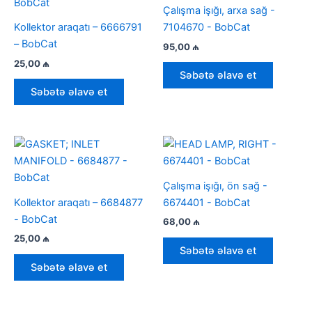
Çalışma işığı, arxa sağ -
Kollektor araqatı – 6666791
7104670 - BobCat
– BobCat
95,00
₼
25,00
₼
Səbətə əlavə et
Səbətə əlavə et
Çalışma işığı, ön sağ -
Kollektor araqatı – 6684877
6674401 - BobCat
- BobCat
68,00
₼
25,00
₼
Səbətə əlavə et
Səbətə əlavə et