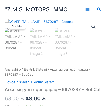
Məzmuna
"Z.M.S. MOTORS" MMC
keçin
Axta
Endirim!
Ana səhifə
/
Elektrik Sistemi
/ Arxa işıq yeri üçün qapaq –
6670287 – BobCat
Gövdə hissələri
,
Elektrik Sistemi
Arxa işıq yeri üçün qapaq – 6670287 – BobCat
İlkin
Cari
68,00
₼
48,00
₼