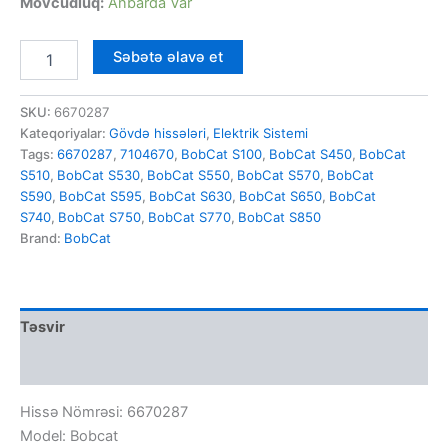
qiymət:
qiymət:
Mövcudluq:
Anbarda Var
68,00 ₼.
48,00 ₼.
COVER;
Səbətə əlavə et
TAIL
LAMP
-
SKU:
6670287
6670287
Kateqoriyalar:
Gövdə hissələri
,
Elektrik Sistemi
-
Tags:
6670287
,
7104670
,
BobCat S100
,
BobCat S450
,
BobCat
Bobcat
S510
,
BobCat S530
,
BobCat S550
,
BobCat S570
,
BobCat
miqdar
S590
,
BobCat S595
,
BobCat S630
,
BobCat S650
,
BobCat
S740
,
BobCat S750
,
BobCat S770
,
BobCat S850
Brand:
BobCat
Təsvir
Rəylər (0)
Hissə Nömrəsi: 6670287
Model: Bobcat