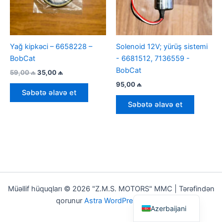
Yağ kipkəci – 6658228 –
Solenoid 12V; yürüş sistemi
BobCat
- 6681512, 7136559 -
BobCat
İlkin
Cari
59,00
₼
35,00
₼
qiymət:
qiymət:
95,00
₼
59,00 ₼.
35,00 ₼.
Səbətə əlavə et
Səbətə əlavə et
Müəllif hüquqları © 2026 "Z.M.S. MOTORS" MMC | Tərəfindən
English
qorunur
Astra WordPress Theme
Azerbaijani