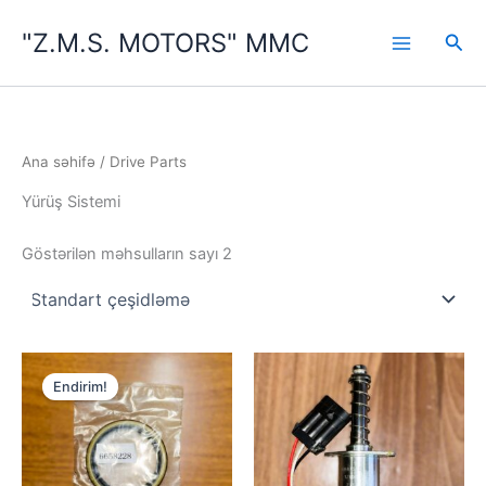
Məzmuna
"Z.M.S. MOTORS" MMC
keçin
Axta
Ana səhifə
/ Drive Parts
Yürüş Sistemi
Göstərilən məhsulların sayı 2
Endirim!