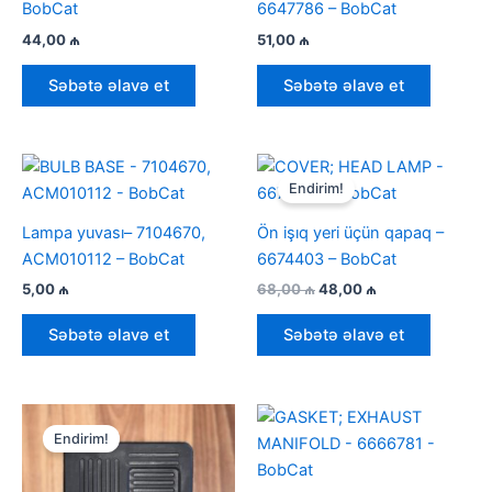
BobCat
6647786 – BobCat
44,00
₼
51,00
₼
Səbətə əlavə et
Səbətə əlavə et
Endirim!
Lampa yuvası– 7104670,
Ön işıq yeri üçün qapaq –
ACM010112 – BobСat
6674403 – BobCat
İlkin
Cari
5,00
₼
68,00
₼
48,00
₼
qiymət:
qiymət:
68,00 ₼.
48,00 ₼.
Səbətə əlavə et
Səbətə əlavə et
Endirim!