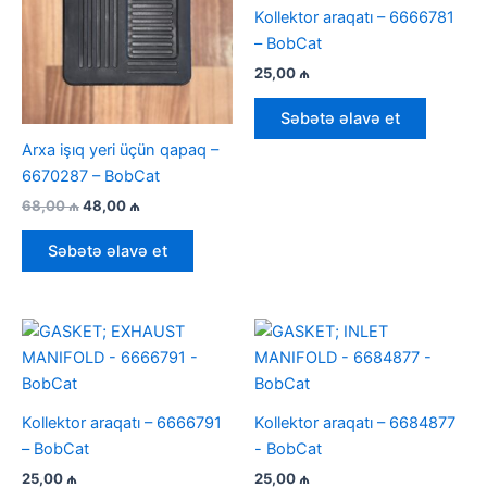
Kollektor araqatı – 6666781
– BobCat
25,00
₼
Səbətə əlavə et
Arxa işıq yeri üçün qapaq –
6670287 – BobCat
İlkin
Cari
68,00
₼
48,00
₼
qiymət:
qiymət:
68,00 ₼.
48,00 ₼.
Səbətə əlavə et
Kollektor araqatı – 6666791
Kollektor araqatı – 6684877
– BobCat
- BobCat
25,00
₼
25,00
₼