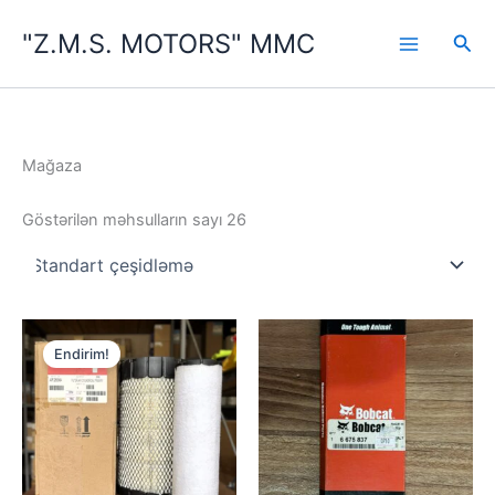
Məzmuna
"Z.M.S. MOTORS" MMC
keçin
Axta
Mağaza
Göstərilən məhsulların sayı 26
Endirim!