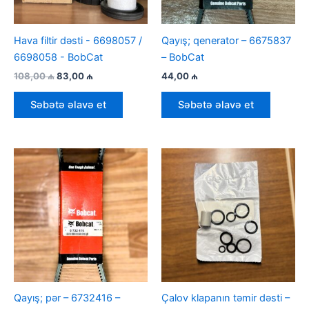
Hava filtir dəsti - 6698057 /
Qayış; qenerator – 6675837
6698058 - BobCat
– BobCat
İlkin
Cari
108,00
₼
83,00
₼
44,00
₼
qiymət:
qiymət:
108,00 ₼.
83,00 ₼.
Səbətə əlavə et
Səbətə əlavə et
Qayış; pər – 6732416 –
Çalov klapanın təmir dəsti –