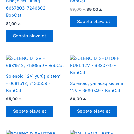
Birləşdirici Fittinq –
BobCat
6667803, 7246802 –
İlkin
Cari
59,00
₼
35,00
₼
qiymət:
qiymət:
BobCat
59,00 ₼.
35,00 ₼.
Səbətə əlavə et
81,00
₼
Səbətə əlavə et
Solenoid 12V; yürüş sistemi
- 6681512, 7136559 -
Solenoid, yanacaq sistemi
BobCat
12V - 6680749 - BobCat
95,00
₼
80,00
₼
Səbətə əlavə et
Səbətə əlavə et