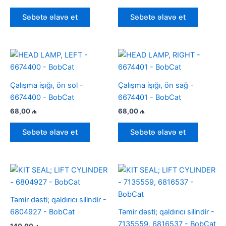
Səbətə əlavə et
Səbətə əlavə et
Çalışma işığı, ön sol -
Çalışma işığı, ön sağ -
6674400 - BobCat
6674401 - BobCat
68,00
₼
68,00
₼
Səbətə əlavə et
Səbətə əlavə et
Təmir dəsti; qaldırıcı silindir -
6804927 - BobCat
Təmir dəsti; qaldırıcı silindir -
7135559, 6816537 - BobCat
140,00
₼