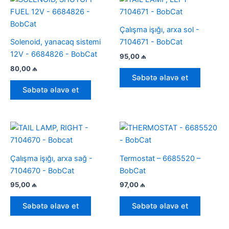
Çalışma işığı, arxa sol -
Solenoid, yanacaq sistemi
7104671 - BobCat
12V - 6684826 - BobCat
95,00
₼
80,00
₼
Səbətə əlavə et
Səbətə əlavə et
Çalışma işığı, arxa sağ -
Termostat – 6685520 –
7104670 - BobCat
BobCat
95,00
₼
97,00
₼
Səbətə əlavə et
Səbətə əlavə et