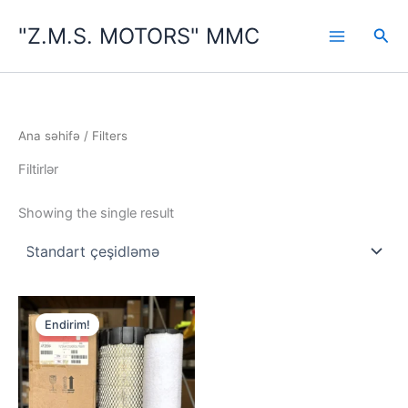
Məzmuna
"Z.M.S. MOTORS" MMC
keçin
Axta
Ana səhifə
/ Filters
Filtirlər
Showing the single result
Endirim!