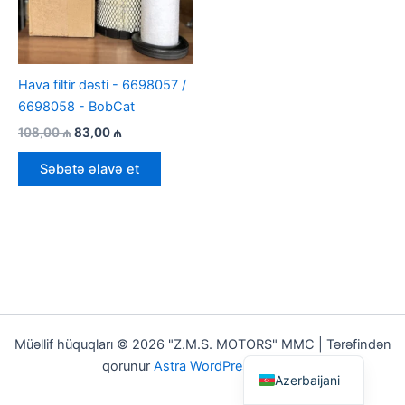
Hava filtir dəsti - 6698057 /
6698058 - BobCat
İlkin
Cari
108,00
₼
83,00
₼
qiymət:
qiymət:
108,00 ₼.
83,00 ₼.
Səbətə əlavə et
Müəllif hüquqları © 2026 "Z.M.S. MOTORS" MMC | Tərəfindən
English
qorunur
Astra WordPress Theme
Azerbaijani